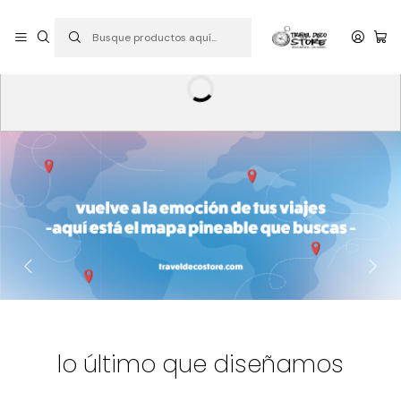
P
PEDIDOS ABIERTOS: CON ENVIOS A TODO CHILE
S
lo último que diseñamos