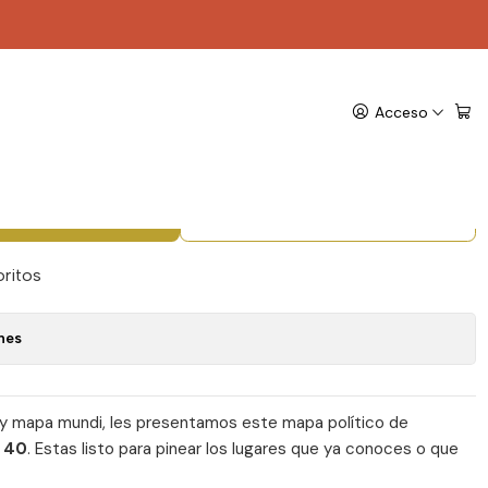
L Travel Deco Store
ble América del Sur XL
Acceso
 Store
gregar al Carro
Comprar ahora
oritos
nes
 y mapa mundi, les presentamos este mapa político de
s 40
. Estas listo para pinear los lugares que ya conoces o que