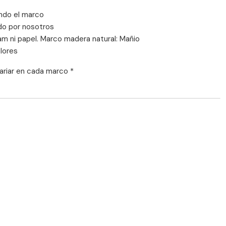
ndo el marco
do por nosotros
am ni papel. Marco madera natural: Mañio
olores
ariar en cada marco *