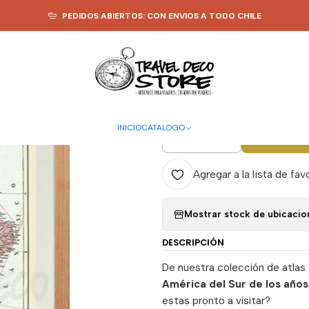
S PINEABLES
PAISES Y CONTINENTES
Mapa pineable América del Sur X
PEDIDOS ABIERTOS: CON ENVIOS A TODO CHILE
|
Mapa pinea
Travel Deco
INICIO
CATALOGO
A
Cantidad
Agregar a la lista de fav
Mostrar stock de ubicacio
DESCRIPCIÓN
De nuestra colección de atlas
América del Sur de los año
estas pronto a visitar?