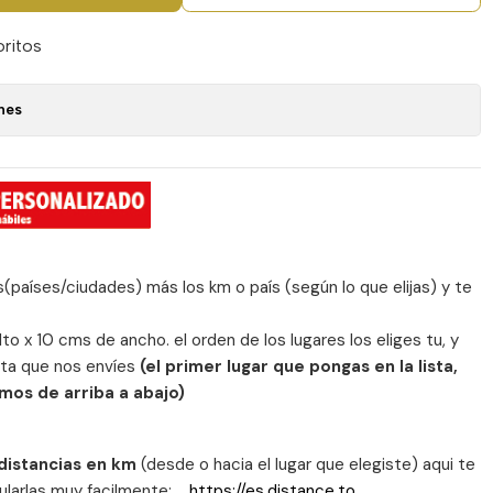
oritos
nes
es(países/ciudades) más los km o país (según lo que elijas) y te
o x 10 cms de ancho. el orden de los lugares los eliges tu, y
sta que nos envíes
(el primer lugar que pongas en la lista,
mos de arriba a abajo)
 distancias en km
(desde o hacia el lugar que elegiste) aqui te
cularlas muy facilmente:
https://es.distance.to