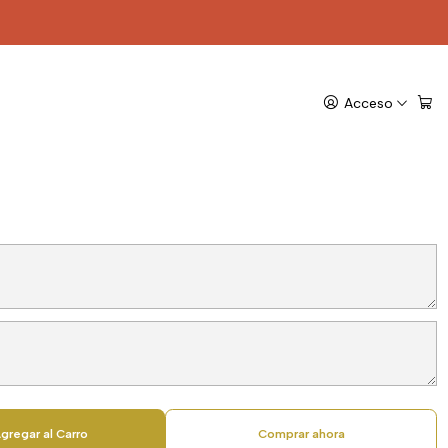
e distancia o pais Travel Deco Store
ro personalizado XL:
Acceso
s de distancia o pais
 Store
gregar al Carro
Comprar ahora