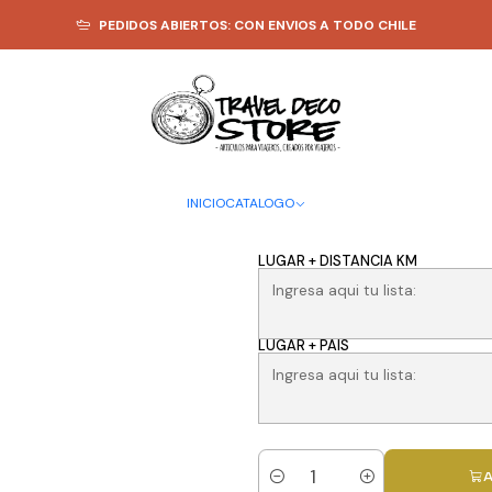
ZADO
TOTEM VIAJERO
Totem viajero personalizado XL: con detalles d
PEDIDOS ABIERTOS: CON ENVIOS A TODO CHILE
|
Totem viaje
con detalle
Travel Deco
INICIO
CATALOGO
LUGAR + DISTANCIA KM
LUGAR + PAIS
A
Cantidad