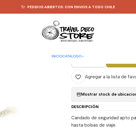
RIOS EQUIPAJE
Candado para equipaje con clave personalizada - Tra
PEDIDOS ABIERTOS: CON ENVIOS A TODO CHILE
|
Candado pa
personaliza
INICIO
CATALOGO
A
Cantidad
Agregar a la lista de fav
Mostrar stock de ubicacio
DESCRIPCIÓN
Candado de seguridad apto par
hasta bolsas de viaje.