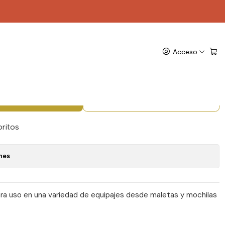
vel Deco Store
ra equipaje con clave
Acceso
da - Travel Deco Store
gregar al Carro
Comprar ahora
oritos
nes
a uso en una variedad de equipajes desde maletas y mochilas