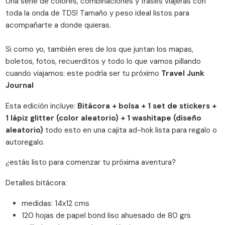
Una serie de colores, combinaciones y frases viajeras con
toda la onda de TDS! Tamaño y peso ideal listos para
acompañarte a donde quieras.
Si como yo, también eres de los que juntan los mapas,
boletos, fotos, recuerditos y todo lo que vamos pillando
cuando viajamos: este podría ser tu próximo
Travel Junk
Journal
Esta edición incluye:
Bitácora + bolsa + 1 set de stickers +
1 lápiz glitter (color aleatorio) + 1 washitape (diseño
aleatorio)
todo esto en una cajita ad-hok lista para regalo o
autoregalo.
¿estás listo para comenzar tu próxima aventura?
Detalles bitácora:
medidas: 14x12 cms
120 hojas de papel bond liso ahuesado de 80 grs