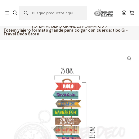
P
PEDIDOS ABIERTOS: CON ENVIOS A TODO CHILE
S
Inicio
TOTEM VIAJERO PERSONALIZADO
TOTEM VIAJERO GRANDES FORMATOS
Totem viajero formato grande para colgar con cuerda: tipo G -
Travel Deco Store