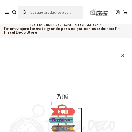
P
PEDIDOS ABIERTOS: CON ENVIOS A TODO CHILE
S
Inicio
TOTEM VIAJERO PERSONALIZADO
TOTEM VIAJERO GRANDES FORMATOS
Totem viajero formato grande para colgar con cuerda: tipo F -
Travel Deco Store