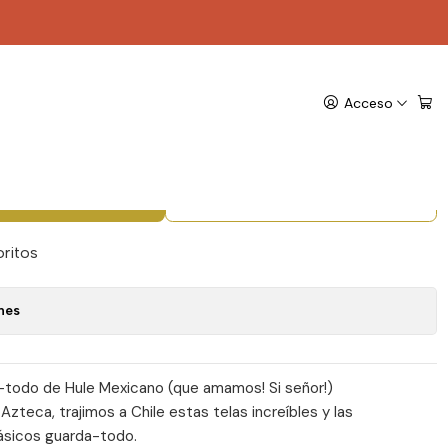
 Store - EH09
Hule Mexicano x Travel
Acceso
 - EH09
gregar al Carro
Comprar ahora
oritos
nes
todo de Hule Mexicano (que amamos! Si señor!)
 Azteca, trajimos a Chile estas telas increíbles y las
ásicos guarda-todo.