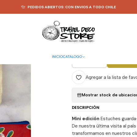
L
ESTUCHES GUARDA TODO
Estuche de Hule Mexicano x Travel Deco
PEDIDOS ABIERTOS: CON ENVIOS A TODO CHILE
|
Estuche de 
Deco Store
INICIO
CATALOGO
A
Cantidad
Agregar a la lista de fav
Mostrar stock de ubicacio
DESCRIPCIÓN
Mini edición
Estuches guarda-
De nuestra última visita al país
transformamos en nuestros cl