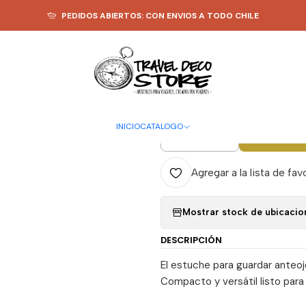
TEXTIL
ESTUCHES GUARDA TODO
Estuche anteojos EL07 - Travel De
PEDIDOS ABIERTOS: CON ENVIOS A TODO CHILE
|
Estuche ant
Deco Store
INICIO
CATALOGO
A
Cantidad
Agregar a la lista de fav
Mostrar stock de ubicacio
DESCRIPCIÓN
El estuche para guardar anteoj
Compacto y versátil listo para