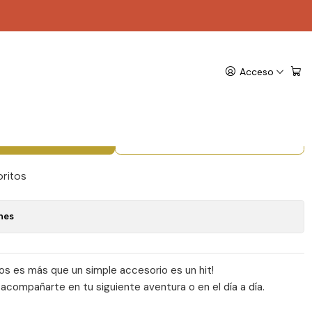
co Store
eojos EL07 - Travel
Acceso
gregar al Carro
Comprar ahora
oritos
nes
os es más que un simple accesorio es un hit!
 acompañarte en tu siguiente aventura o en el día a día.