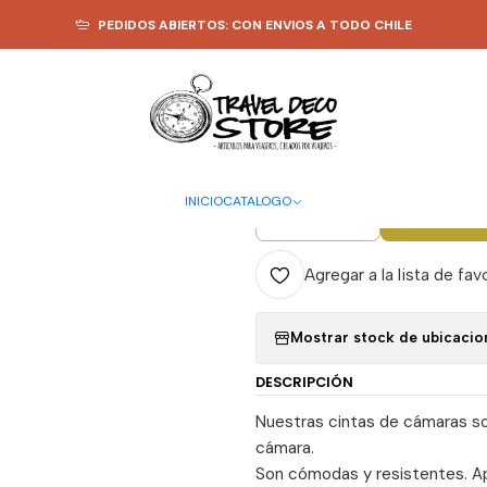
cio
TEXTIL
CINTA CAMARAS
Cinta para cámaras C11 - Travel Deco St
PEDIDOS ABIERTOS: CON ENVIOS A TODO CHILE
|
Cinta para 
Deco Store
INICIO
CATALOGO
A
Cantidad
Agregar a la lista de fav
Mostrar stock de ubicacio
DESCRIPCIÓN
Nuestras cintas de cámaras so
cámara.
Son cómodas y resistentes. Ap