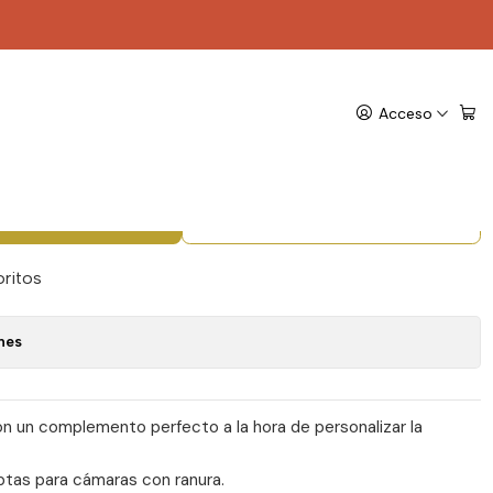
ore
cámaras C11 - Travel
Acceso
gregar al Carro
Comprar ahora
oritos
nes
n un complemento perfecto a la hora de personalizar la
tas para cámaras con ranura.